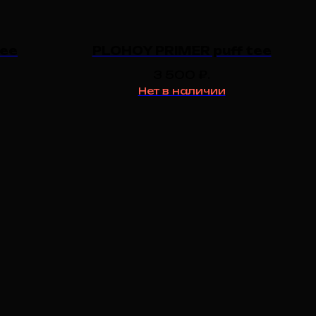
tee
PLOHOY PRIMER puff tee
3 500
₽.
Нет в наличии