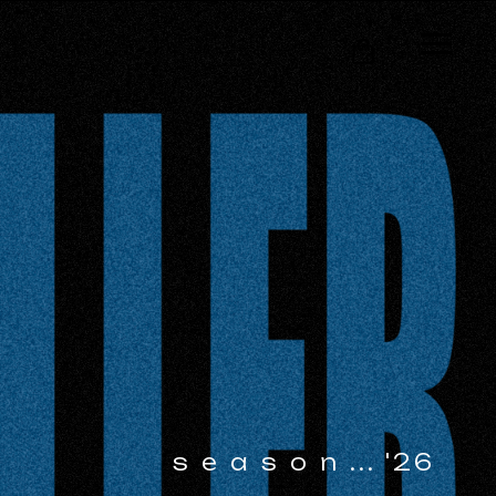
s e a s o n
...
'26