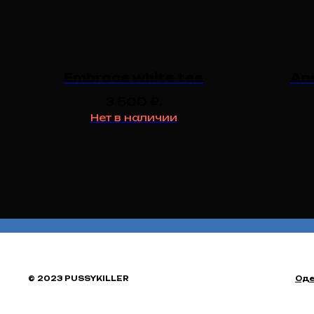
Embrace white tee
An
3 500
₽.
Нет в наличии
© 2023 PUSSYKILLER
Од