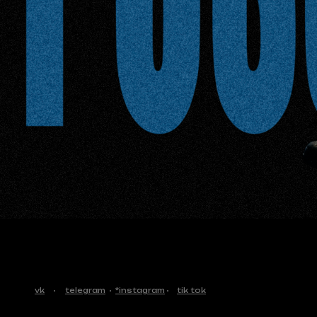
vk
telegram
*instagram
tik tok