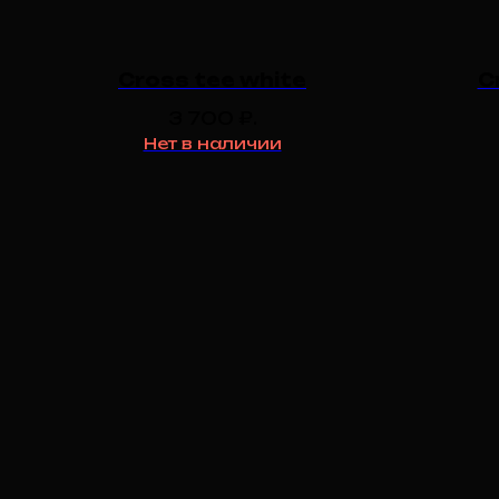
Cross tee white
C
3 700
₽.
Нет в наличии