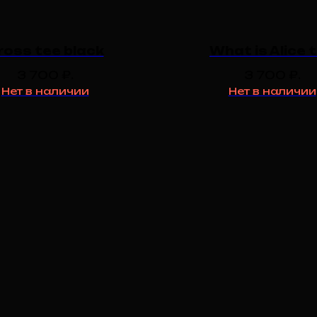
ross tee black
What is Alice 
3 700
₽.
3 700
₽.
Нет в наличии
Нет в наличии