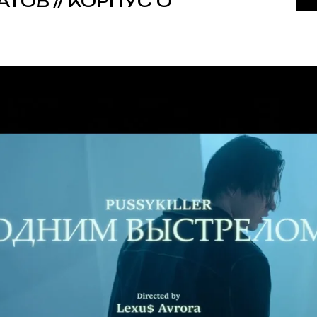
АТОВ // КОРПУС О