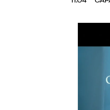
11.04
САР