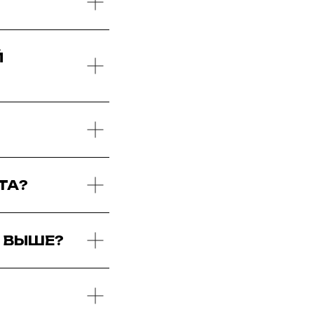
Й
ТА?
Ю ВЫШЕ?