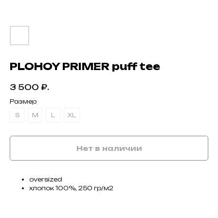
PLOHOY PRIMER puff tee
3 500
₽.
Размер
S
M
L
XL
Нет в наличии
oversized
хлопок 100%, 250 гр/м2